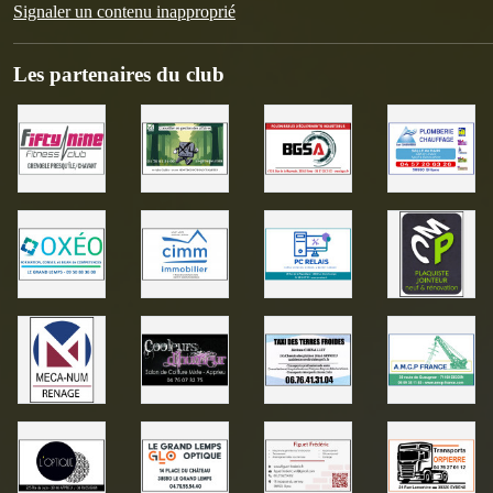
Signaler un contenu inapproprié
Les partenaires du club