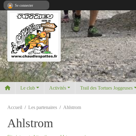
Panneau de gestion des cookies
Se connecter
Le club
Activités
Trail des Tortues Joggeuses
Accueil
Les partenaires
Ahlstrom
Ahlstrom