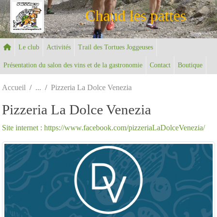
Panneau de gestion des cookies
Chaud les pattes
Le club
Activités
Trail des Tortues Joggeuses
Présentation du salon des vins et de la gastronomie
Contact
Boutique
Accueil
Pizzeria La Dolce Venezia
Pizzeria La Dolce Venezia
Site internet : https://www.facebook.com/pizzeriaLaDolceVenezia/