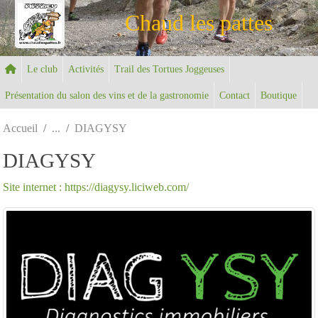
Panneau de gestion des cookies
Chaud les pattes
Le club
Activités
Trail des Tortues Joggeuses
Présentation du salon des vins et de la gastronomie
Contact
Boutique
Accueil
DIAGYSY
DIAGYSY
Site internet : https://diagysy.liciweb.com/