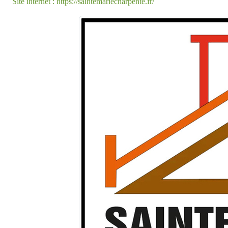
Site internet : https://saintemariecharpente.fr/