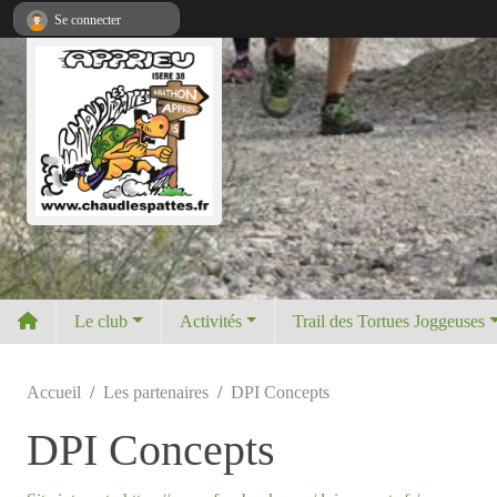
Panneau de gestion des cookies
Se connecter
Le club
Activités
Trail des Tortues Joggeuses
Accueil
Les partenaires
DPI Concepts
DPI Concepts