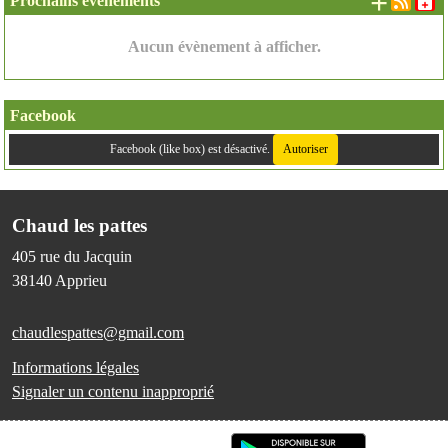
+ d'é
Prochains événements
Aucun évènement à afficher.
Facebook
Facebook (like box) est désactivé.
Autoriser
Chaud les pattes
405 rue du Jacquin
38140
Apprieu
chaudlespattes@gmail.com
Informations légales
Signaler un contenu inapproprié