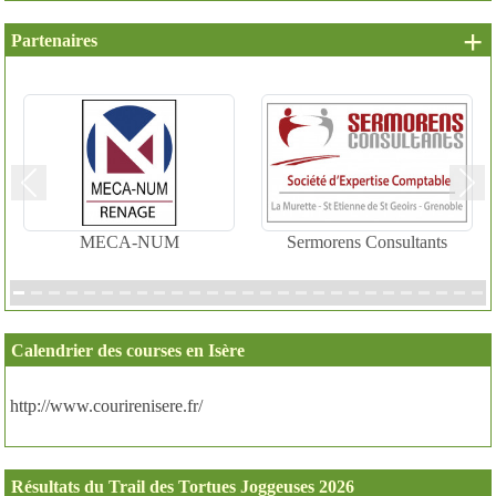
+ 
Partenaires
Précedent
Suiv
MECA-NUM
Sermorens Consultants
Calendrier des courses en Isère
http://www.courirenisere.fr/
Résultats du Trail des Tortues Joggeuses 2026