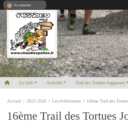
Panneau de gestion des cookies
Se connecter
Le club
Activités
Trail des Tortues Joggeuses
Accueil
2025-2026
Les évènements
16ème Trail des Tortu
16ème Trail des Tortues J